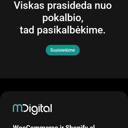
Viskas prasideda nuo
pokalbio,
tad pasikalbėkime.
Susisiekime
WooCommerce ir Shopify el.