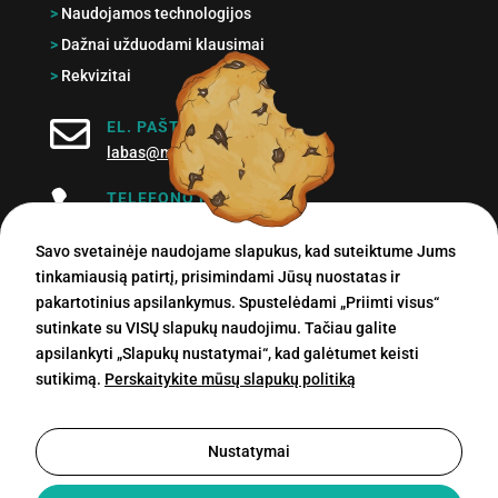
>
Naudojamos technologijos
>
Dažnai užduodami klausimai
>
Rekvizitai

EL. PAŠTAS
labas@md.lt

TELEFONO NUMERIS
+370 614 76707
Savo svetainėje naudojame slapukus, kad suteiktume Jums
tinkamiausią patirtį, prisimindami Jūsų nuostatas ir
pakartotinius apsilankymus. Spustelėdami „Priimti visus“
sutinkate su VISŲ slapukų naudojimu. Tačiau galite
Visos teisės saugomos © 2026 Mantas Digital, MB.
apsilankyti „Slapukų nustatymai“, kad galėtumet keisti
sutikimą.
Perskaitykite mūsų slapukų politiką
Privatumo politika
|
Taisyklės ir sąlygos
Nustatymai