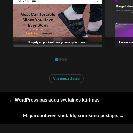
Shopify el. parduotuvės greičio optimizacija
Laravel sv
Prabrangūs rūbai ir batai
D
1
2
3
4
Visi mūsų darbai
←
WordPress paslaugų svetainės kūrimas
El. parduotuvės kontaktų surinkimo puslapis
→