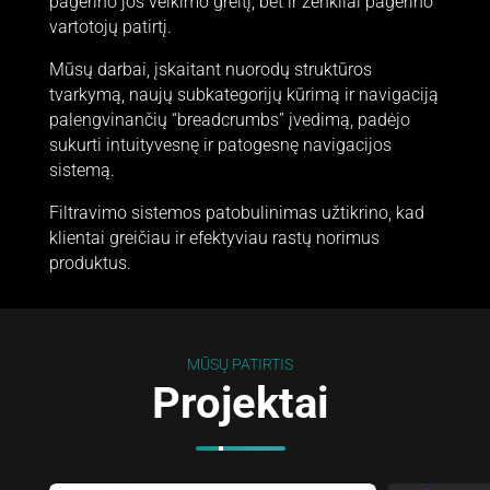
pagerino jos veikimo greitį, bet ir ženkliai pagerino
vartotojų patirtį.
Mūsų darbai, įskaitant nuorodų struktūros
tvarkymą, naujų subkategorijų kūrimą ir navigaciją
palengvinančių “breadcrumbs” įvedimą, padėjo
sukurti intuityvesnę ir patogesnę navigacijos
sistemą.
Filtravimo sistemos patobulinimas užtikrino, kad
klientai greičiau ir efektyviau rastų norimus
produktus.
MŪSŲ PATIRTIS
Projektai