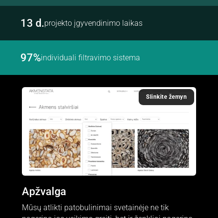
Reklamai
14 d.
Dalindamiesi
projekto įgyvendinimo laikas
savo
pomėgiais ir
elgesiu, kai
lankotės
100%
individuali filtravimo sistema
mūsų
svetainėje,
padidinate
galimybę
pamatyti
Slinkite žemyn
suasmenintą
turinį ir
pasiūlymus.
Apžvalga
Mūsų atlikti patobulinimai svetainėje ne tik