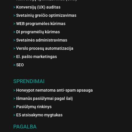
>
Konversijų (UX) auditas
>
Svetainių greičio optimizavimas
>
WEB programėles kūrimas
>
DI programėlių kūrimas
>
Svetainės administravimas
>
Verslo procesų automatizacija
>
El. pašto marketingas
>
SEO
SPRENDIMAI
>
Honeypot nematoma anti-spam apsauga
>
Išmanūs pasiūlymai pagal šalį
>
Pasiūlymų rinkinys
>
ES atsisakymo mygtukas
PAGALBA