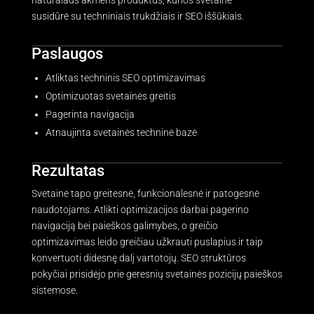
natūralaus akmens produktus, kurios svetainė
susidūrė su techniniais trukdžiais ir SEO iššūkiais.
Paslaugos
Būtinieji
Šie slapukai
Atliktas techninis SEO optimizavimas
nėra
Optimizuotas svetainės greitis
neprivalomi,
tačiau jie
Pagerinta navigacija
yra
reikalingi,
Atnaujinta svetainės techninė bazė
kad
svetainė
tinkamai
Rezultatas
veiktų.
Svetainė tapo greitesnė, funkcionalesnė ir patogesnė
naudotojams. Atlikti optimizacijos darbai pagerino
Statistikos
navigaciją bei paieškos galimybes, o greičio
analizei
optimizavimas leido greičiau užkrauti puslapius ir taip
Kad mūsų
svetainė
konvertuoti didesnę dalį vartotojų. SEO struktūros
veiktų kuo
pokyčiai prisidėjo prie geresnių svetainės pozicijų paieškos
geriau Jūsų
apsilankymo
sistemose.
metu. Jei
atsisakysite