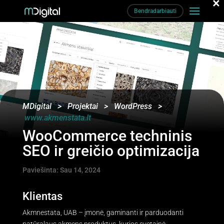
×
Bendradarbiauti
MDigital
>
Projektai
>
WordPress
>
www.akmenstata.lt
WooCommerce techninis
SEO ir greičio optimizacija
Paviešinta: Sau 14, 2024
Klientas
Akmnestata, UAB – įmonė, gaminanti ir parduodanti